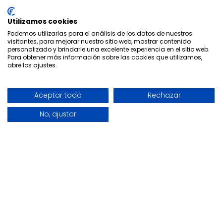
Política Privacidad
Utilizamos cookies
Aviso Legal
Podemos utilizarlas para el análisis de los datos de nuestros
visitantes, para mejorar nuestro sitio web, mostrar contenido
Tarifas
personalizado y brindarle una excelente experiencia en el sitio web.
Para obtener más información sobre las cookies que utilizamos,
abre los ajustes.
Quienes Somos
FAQ's
Aceptar todo
Rechazar
Enlaces
No, ajustar
Contactar con nosotros
Página de contacto
C/ SAN ANTON, 72 , Ed. Real Center, 1º Izquierda -
LOCAL 39. Granada, 18005, España
+34 958 918 029