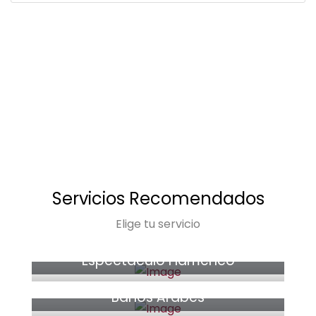
Servicios Recomendados
Elige tu servicio
33€
Espectáculo Flamenco
desde 39€
Baños Árabes
46€