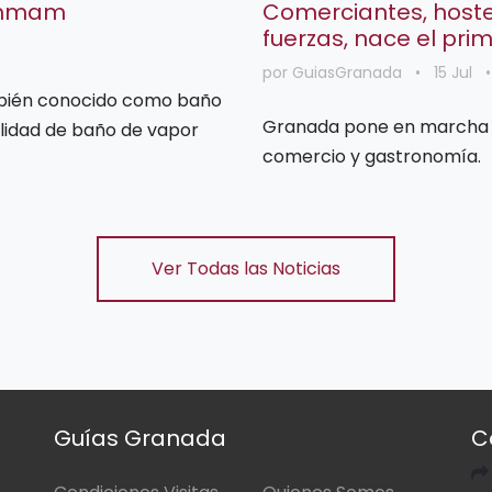
ammam
Comerciantes, hostel
fuerzas, nace el prim
por GuiasGranada
•
15 Jul
•
Granada pone en marcha t
lidad de baño de vapor
comercio y gastronomía.
Ver Todas las Noticias
Guías Granada
C