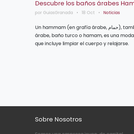
Descubre los baños árabes H
por GuiasGranada
•
18 Oct
•
Noticias
Un hammam (en grafía árabe, حمام), también conocido como baño
árabe, baño turco o hamam, es una moda
que incluye limpiar el cuerpo y relajarse.
Sobre Nosotros