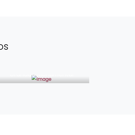
os
46€
Granada Monumental