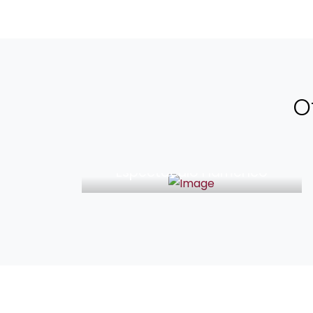
O
33€
Espectáculo Flamenco